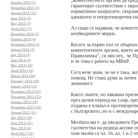
„компетентните органи да пред
October 2015 (1)
гарантират съответствие с евро
September 2015 (2)
нормативно въпросите, свърза
August 2015 (11)
адекватен и непротиворечив на
June 2015 (1)
May 2015 (3)
Аз също се надявам, че компет
April 2015 (1)
необходимите мерки.
December 2014 (3)
October 2014 (4)
Когато за първи път се обърнах
September 2014 (3)
компетентните органи, които м
August 2014 (3)
July 2014 (4)
Правилника", си мислех,
че Пр
June 2014 (3)
и че това е работа на МВнР.
May 2014 (16)
April 2014 (14)
Сега вече знам, че не е така, з
March 2014 (34)
помощ. Не става дума за личен
February 2014 (19)
значимост.
January 2014 (21)
December 2013 (22)
Както знаете, по някакви прич
November 2013 (25)
през целия период на т.нар. пре
October 2013 (19)
отдавна е влязъл в противоречи
September 2013 (10)
с българското, но и с междунар
August 2013 (11)
July 2013 (29)
Молбата ми е
да уведомите Пр
June 2013 (31)
съответства на редица актове о
May 2013 (6)
тази молба са чл. 16, ал. 1 и 2 
April 2013 (21)