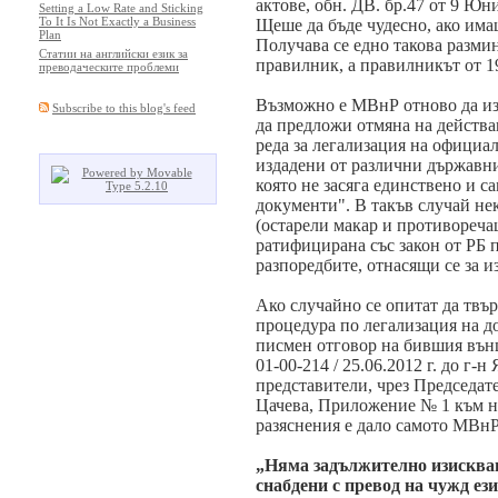
актове, обн. ДВ. бр.47 от 9 Юни
Setting a Low Rate and Sticking
To It Is Not Exactly a Business
Щеше да бъде чудесно, ако има
Plan
Получава се едно такова размина
Статии на английски език за
правилник, а правилникът от 19
преводаческите проблеми
Възможно е МВнР отново да изл
Subscribe to this blog's feed
да предложи отмяна на действа
реда за легализация на официа
издадени от различни държавн
която не засяга единствено и с
документи". В такъв случай нек
(остарели макар и противореча
ратифицирана със закон от РБ пр
разпоредбите, отнасящи се за 
Ако случайно се опитат да твър
процедура по легализация на 
писмен отговор на бившия въ
01-00-214 / 25.06.2012 г. до г-
представители, чрез Председат
Цачева, Приложение
№
1 към 
разяснения е дало самото МВнР
„Няма задължително изискван
снабдени
с превод на чужд ези