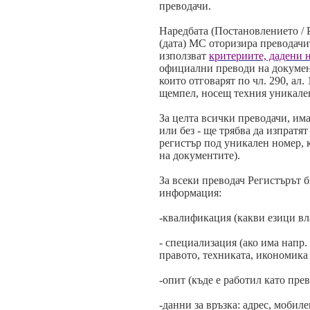
преводачи.
Наредбата (Постановлението / Р
(дата) МС оторизира преводачи
използват
критериите, дадени 
официални преводи на документ
които отговарят по чл. 290, ал.
щемпел, носещ техния уникале
За целта всички преводачи, им
или без - ще трябва да изпратя
регистър под уникален номер, 
на документите).
За всеки преводач Регистърът б
информация:
-квалификация (какви езици вл
- специализация (ако има напр.
правото, техниката, икономика 
-опит (къде е работил като прев
-данни за връзка: адрес, мобиле