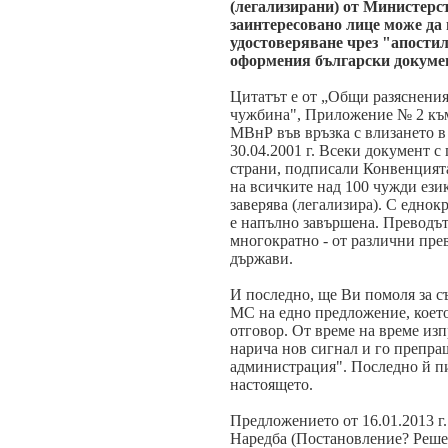
(легализирани) от Министерс
заинтересовано лице може да 
удостоверяване чрез "апостил
оформения
български докуме
Цитатът е от
„Общи разяснения
чужбина", П
риложение
№
2 къ
МВнР във връзка с влизането в 
30.04.2001 г. Всеки документ с
страни, подписали Конвенцията
на всичките над 100 чужди език
заверява (легализира). С еднок
е напълно завършена. Преводът
многократно - от различни пре
държави.
И последно, ще Ви помоля за с
МС на едно предложение, което
отговор. От време на време из
нарича нов сигнал и го препр
администрация". Последно й пи
настоящето.
Предложението от 16.01.2013 г.
Наредба (Постановление? Реше