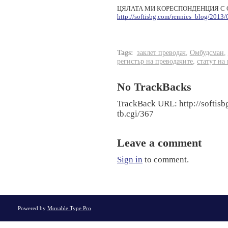
ЦЯЛАТА МИ КОРЕСПОНДЕНЦИЯ С ОМБ
http://softisbg.com/rennies_blog/201
Tags
:
заклет преводач
,
Омбудсман
,
регистър на преводачите
,
статут на
No TrackBacks
TrackBack URL: http://softis
tb.cgi/367
Leave a comment
Sign in
to comment.
Powered by
Movable Type Pro