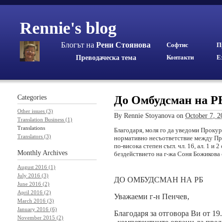
Rennie's blog
Блогът на
Рени Стоянова
Софтис
П
Контакти
Е
Преводаческа тема
Categories
До Омбудсман на РБ
Other issues (3)
By
Rennie Stoyanova
on
October 7, 
Translation Business (1)
Translations
Благодаря, моля го да уведоми Прокур
Translators (3)
нормативно несъответствие между Пра
по-висока степен съгл. чл. 16, ал. 1 и 
Monthly
Archives
бездействието на г-жа Соня Божикова
August 2016 (1)
July 2016 (3)
ДО ОМБУДСМАН НА РБ
June 2016 (2)
April 2016 (2)
Уважаеми г-н Пенчев,
March 2016 (3)
January 2016 (6)
Благодаря за отговора Ви от 19.
November 2015 (2)