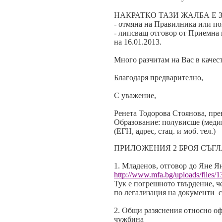
НАКРАТКО ТАЗИ ЖАЛБА Е З
- отмяна на Правилника или пон
- липсващ отговор от Приемна
на 16.01.2013.
Много разчитам на Вас в качес
Благодаря предварително,
С уважение,
Ренета Тодорова Стоянова, пре
Образование: полувисше (меди
(ЕГН, адрес, стац. и моб. тел.)
ПРИЛОЖЕНИЯ 2 БРОЯ СЪГЛ
1. Младенов, отговор до Яне Ян
http://www.mfa.bg/uploads/files/1
Тук е погрешното твърдение, че
по легализация на документи
2. Общи разяснения относно оф
чужбина