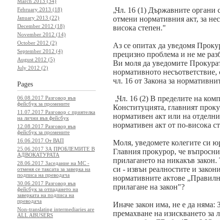
March 2013 (34)
„Чл. 16 (1) Държавните органи 
February 2013 (18)
January 2013 (22)
отмени нормативния акт, за нес
December 2012 (18)
висока степен."
November 2012 (14)
October 2012 (2)
Аз се опитах да уведомя Проку
September 2012 (4)
прецизно проблема и не ме раз
August 2012 (5)
Ви моля да уведомите Прокурат
July 2012 (2)
нормативното несъответствие, 
чл. 16 от Закона за нормативнит
Pages
„Чл. 16 (2) В пределите на ком
06.08.2017 Разговор във
фейсбук за промените
Конституцията, главният проку
11.07.2017 Разговор с приятелка
нормативен акт или на отделни
на лични във фейсбук
нормативен акт от по-висока ст
12.08.2017 Разговор във
фейсбук за промените
16.06.2017 От ВАП
Моля, уведомете колегите си ю
25.06.2017 ЗА ПРОБЛЕМИТЕ В
Главния прокурор, че въпросни
АДВОКАТУРАТА
прилагането на никакъв закон. 
28.06.2017 Заседание на МС -
си - извън реалностите и законит
отменя се таксата за заверка на
подписа на преводача
нормативните актове „Правилни
30.06.2017 Разговор във
прилагане на закон"?
фейсбук за отпадането на
заверката на подписа на
преводача
Иначе закон има, не е да няма:
Non-translating intermediaries are
премахване на изискването за 
ALL ABUSERS