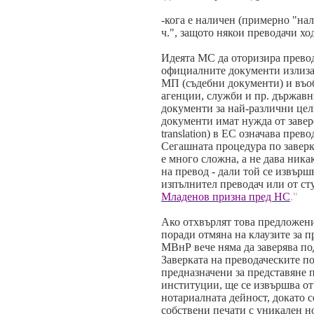
-кога е наличен (примерно "на
ч.", защото някои преводачи ход
Идеята МС да оторизира превод
официалните документи излизат
МП (съдебни документи) и въо
агенции, служби и пр. държавн
документи за най-различни цел
документи имат нужда от завере
translation) в ЕС означава прев
Сегашната процедура по заверк
е много сложна, а не дава ника
на превод - дали той се извърш
изпълнител преводач или от ст
Младенов призна пред НС
."
Ако отхвърлят това предложение
поради отмяна на клаузите за п
МВнР вече няма да заверява по
Заверката на преводаческите п
предназначени за представяне 
институции, ще се извършва от
нотариалната дейност, докато с
собствени печати с уникален но