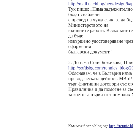
http://mail.nacid.bg/newdesign/kap
Тук пише: „Няма задължително
бъдат снабдени
с превод на чужд език, за да б
Министерството на
външните работи. Всяко заинте
да бъде
извършено удостоверяване чрез
оформения
български документ."
2. До г-жа Соня Божикова, Пр
http://softisbg.com/rennies_blog/
Обяснявам, че в България няма
преводаческата дейност. МВнР 
търг фиктивни договори със с
Правилника и да помогне за със
за което за първи път помолих 
Към моя блог в blog.bg:
http://rennie.b