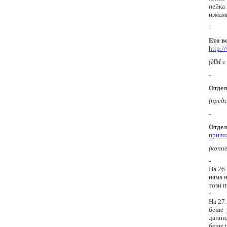
пейка
измамн
-
Ето в
http:/
(ИМ е 
-
Отдел
(пред
-
Отдел
прило
(копие
-
На 26.
няма 
този п
-
На 27.
беше
данни
беше 