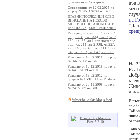
документи за българите
във в
Определение от 12.02.2025 по
мен 
ч.гр.д. № 4531/2024 на ВКС
случ
ПРАВНИ ПОСЛЕДИЦИ СЛЕД
на Г
ВПИСВАНЕ НА ИСКОВИ
МОЛБИ И ПОСТАНОВЕНИТЕ
"Дал
ПО ТЯХ СЪДЕБНИ РЕШЕНИЯ
срещ
Разпоредбите на чл.17, ал.2 и 3
ЗЗД, чл.33, ал.3 ЗЗД, чл.88, ал.2
ЗЗД, чл.135, ал.1, изр.последно
ЗЗД, чл. 211. ал. 2 ЗЗД, чл.227,
ал.5 ЗЗД, чл. 496, ал. 2 ГПК, чл.
-
646, ал. 7 ТЗ; чл. 647, ал. 3 ТЗ
Решение от 02.02.2010 по гр. д.
№1668/2008 на ВКС
На 25
Решение от 05.12.2019 по гр. д.
РС-В
№ 6415/2019 на СГС
Добр
Решение от 09.02.2012 по
гр.дело № 659/2011 на РС-Бяла
клеве
Решение от 23.11.2009 по гр.д.
Живот
№ 247/2009 на ВКС
друж
Subscribe to this blog's feed
В пълн
се оба
Той ми
нищо с
развал
Това 
Той н
копие 