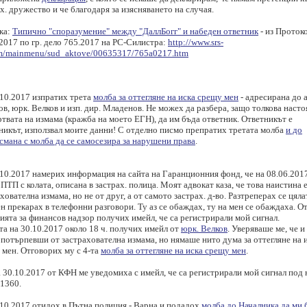
х. дружество и че благодаря за изясняването на случая.
ка:
Типично "споразумение" между "ДаллБогг" и набеден ответник
- из Проток
2017 по гр. дело 765.2017 на РС-Силистра:
http://www.srs-
m/mainmenu/sud_aktove/00635317/765a0217.htm
.10.2017 изпратих трета
молба за оттегляне на иска срещу мен
- адресирана до а
в, юрк. Велков и изп. дир. Младенов. Не можех да разбера, защо толкова насто
ртвата на измама (кражба на моето ЕГН), да им бъда ответник. Ответникът е
никът, използвал моите данни! С отделно писмо препратих третата молба
и до
смана с молба да се самосезира за нарушени права
.
.10.2017 намерих информация на сайта на Гаранционния фонд, че на 08.06.2017
ПТП с колата, описана в застрах. полица. Моят адвокат каза, че това наистина 
хователна измама, но не от друг, а от самото застрах. д-во. Разтреперах се цяла
н прекарах в телефонни разговори. Ту аз се обаждах, ту на мен се обаждаха. О
ята за финансов надзор получих имейл, че са регистрирали мой сигнал.
а на 30.10.2017 около 18 ч. получих имейл от
юрк. Велков
. Уверяваше ме, че и 
 потърпевши от застрахователна измама, но нямаше нито дума за оттегляне на 
 мен. Отговорих му с 4-та
молба за оттегляне на иска срещу мен
.
 30.10.2017 от КФН ме уведомиха с имейл, че са регистрирали мой сигнал под
-1360.
.10.2017 отидох в Пътна полиция - Варна и подадох
молба до Началника да ми 