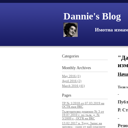
Dannie's Blog
Имотна изма
Categories
"Да
из
Monthly
Archives
Нача
May 2016 (1)
April 2016 (2)
March 2016 (41)
Този 
-
Pages
Публ.
ТР № 1/2018 от 07.03.2019 на
ОСТК към ВКС
Р. С
Тълкувателно решение № 3 от
19.07.2010 г. по тълк. д. №
-
3/2009 г., ОСГК на ВКС
13.02.2017 в. Труд: Запис на
Резю
заповед - един от най-опасните