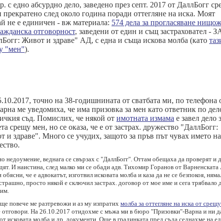
р. с едно абсурдно дело, заведено през септ. 2017 от ДаллБогг с
и прекратено с
лед около година поради оттегляне на иска.
Моят
ай не е единичен - вж материала:
574 дела за прогласяване нищо
ражданска отговорност
, заведени от един и същ застраховател - 
лБогг: Живот и здраве" АД, с една и съща искова молба (като
таз
у "мен"
).
.10.2017, точно на 38-годишнината от сватбата ми, по телефона 
арна ме уведомиха, че има призовка за мен като ответник по дел
ичкия съд. Помислих, че някой от
имотната измама
е завел дело 
та срещу мен, но се оказа, че е от застрах. дружество "ДаллБогг:
 и здраве". Много се учудих, защото за пръв път чувах името на
ество.
о недоумение, веднага се свързах с "ДаллБогг". Оттам обещаха да проверят и 
дят. И наистина, след малко ми се обади адв. Тихомир Горанов от Варненската
 обясни, че е адвокатът, изготвил исковата молба и каза да не се безпокоя, няма
трашно, просто някой е сключил застрах. договор от мое име и сега трябвало д
им.
още повече ме разтревожи и аз му изпратих
молба за оттегляне на иска от срещ
е отговори. На 26.10.2017 отидохме с мъжа ми в бюро "Призовки"-Варна и ни 
от исковата молба и др. документи. Още в градинката пред съда седнахме на е