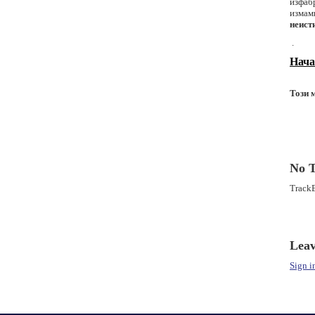
изфабр
измам
неист
.
Нача
Този 
No 
TrackB
Lea
Sign i