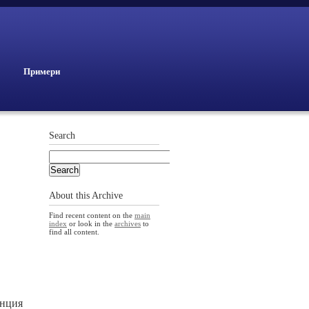
Примери
Search
About this Archive
Find recent content on the
main
index
or look in the
archives
to
find all content.
енция