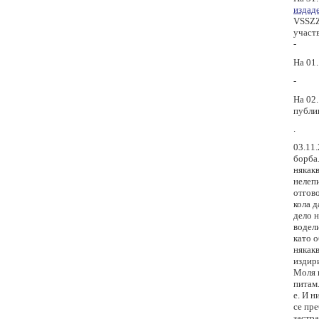
издад
VSSZZ
участв
-
На 01
-
На 02
публи
.
03.11.
борба.
някакв
нелепи
отгово
кола д
дело н
водели
като 
някакв
издири
Моля в
питам.
е. И н
се пре
застр