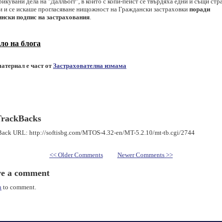
икувани дела на "ДаллБогг", в които с копи-пейст се твърдяха едни и същи ст
и и се искаше прогласяване нищожност на Граждански застраховки
поради
ински подпис на застрахования
.
ло на блога
материал е част от
Застрахователна измама
TrackBacks
ack URL: http://softisbg.com/MTOS-4.32-en/MT-5.2.10/mt-tb.cgi/2744
<< Older Comments
Newer Comments >>
ve a comment
n
to comment.