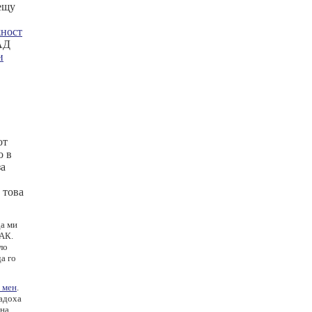
рещу
жност
ЗАД
и
от
о в
за
 това
да ми
 АК.
ло
а го
у мен
.
дадоха
дна