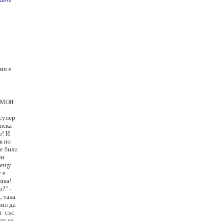
ни е
и МОЯ
 супер
анска
о! И
к по
се били
чи
рещу
 е
шка!
?" -
, така
чин да
т със
ли на