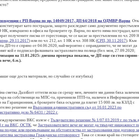
ясто?
понденция с РП-Варна по пр. 14049/2017, ДП 64/2018 на ОДМВР-Варна
Отка
 конституират като пострадала, защото разследват само документно престъпле
9 НК, извършено в офиса на брокерите гр. Варна, по което няма пострадал, кат
рат получените писма от горестоящи, че се касае за престъпления по чл. 209 
рна, 29.11.2017
) или по чл. 212, ал. 1 НК и чл. 308 НК (
СРП, 30.11.2017
). Към
а ДП-то е спряно от 04.06.2020, най-вероятно с оправданието, че не могат да
вят кой е подписал фалшивата застрахователна полица (бел. моя, 27.09.2020;
лизация на 11.01.2025: днешна проверка показва, че ДП още си стои спряно 
 вече, б.м.).
маше още доста материали, но случайно се изгубиха)
на сметка ДаллБогг оттегли иска си срещу мен, личните ми данни бяха заличен
търа на собственици на МПС-та, причинили ПТП-та, наличен в Информационни
 на Гаранционния, а брокерите бяха осъдени да платят 15 000 лв. на КЗЛД с
ателно решение на
Върховния административен съд от 16.01.2023 по
истративно дело № 6431 / 2022 г.
увременно ВКС излезе с
Тълкувателно решение № 1/07.03.2019 г. по тълк.
8 г. на ВКС, ОСТК
, че
Застрахователите вече не могат да твърдят нищожност 
на подпис или премълчаване на обстоятелства от застрахования при договор з
жителна застраховка Гражданска отговорност
. Така се сложи край на стотиците