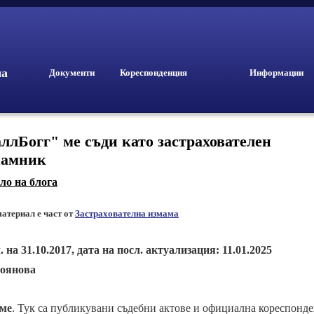
ма
Документи
Кореспонденция
Информации
ллБогг" ме съди като застрахователен
мамник
ло на блога
материал е част от
Застрахователна измама
 на 31.10.2017, дата на посл. актуализация: 11.01.2025
тоянова
ме
.
Тук са публикувани съдебни актове и официална кореспонд