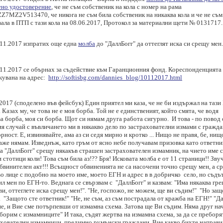
ено удостоверение
, че не съм собственик на кола с номер на рама
Z7MZ2V513470, че никога не съм била собственик на никаква кола и че не съм
ала в ПТП с тази кола на 08.06.2017, Протокол за материални щети № 0131717.
.11.2017 изпратих още една
молба
до "ДаллБогг" да оттеглят иска си срещу мен.
.11.2017 се обърнах за съдействие към Гаранционния фонд. Кореспонденцията 
кувана на адрес:
http://softisbg.com/dannies_blog/10112017.html
2017 (споделено във фейсбук) Един приятел ми каза, че не би издържал на таз
 Казах му, че това не е моя борба. Той не е единственият, който смята, че водя
а борба, моя си борба. Щот си нямам друга работа сигурно. И това - по повод
я случай с въвличането ми в някакво дело по застрахователни измами с гражд
рност. Е, извинявайте, ама аз си седя мирно и кротко ... Нищо не правя, бе, нищ
аже нямам. Изведнъж, като гръм от ясно небе получавам призовка като ответни
а "ДаллБогг" срещу някакъв страшен застрахователен измамник, на чието име 
 стотици коли! Това съм била аз!?? Бря! Исковата молба е от 11 страници!! Зву
обвинителен акт!!! Всъщност обвиненията не са насочени точно срещу мен, а с
о лице с подобно на моето име, моето ЕГН и адрес в в добричко село, но съдът
л мен по ЕГН-то. Веднага се свързвам с "ДаллБогг" и казвам: "Има някаква гре
и, оттеглете иска срещу мен!". "Не, госпожо, не можем, ще ви съдим!" "Но защо
 "Защото сте ответник!" "Не, не съм, аз съм пострадала от кражба на ЕГН!" "Да
ие, и Вие сме потърпевши от измамна схема. Затова ще Ви съдим. Няма друг на
борим с измамниците" И така, съдят жертва на измамна схема, за да се преборя
ахователни измамници, предимно румънски граждани. Вие какво бихте направи