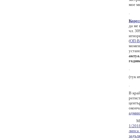
мое м
.
Корес
да ме
чл. 30
игнори
(
ОП-Ва
момент
устано
актуа
година
.
(тук и
.
В край
регис
център
оконч
админ
Межд
1/201
липса 
задъл