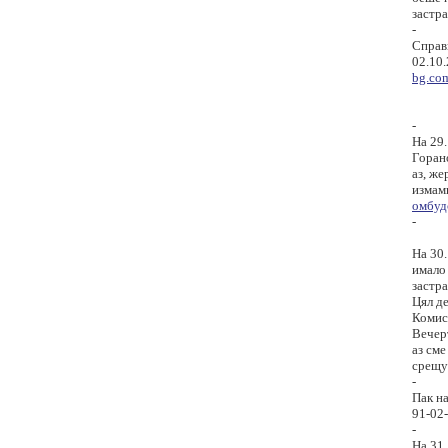
застра
-
Справ
02.10.
bg.co
-
На 29
Горано
аз, же
измам
омбуд
-
На 30
имало 
застра
Цял де
Комиси
Вечерт
аз сме
срещу
-
Пак на
91-02
-
На 31