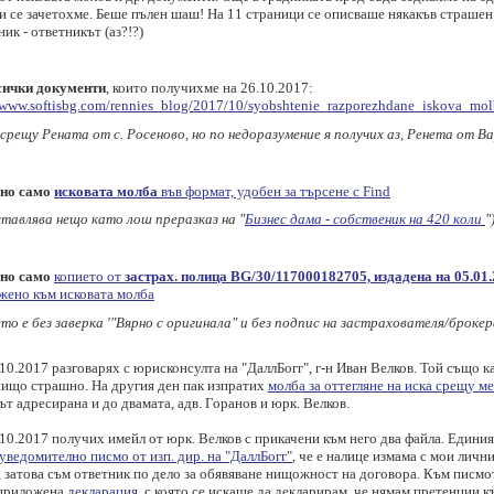
 и се зачетохме. Беше пълен шаш! На 11 страници се описваше някакъв страшен
ик - ответникът (аз?!?)
сички документи
, които получихме на 26.10.2017:
/www.softisbg.com/rennies_blog/2017/10/syobshtenie_razporezhdane_iskova_mo
срещу Рената от с. Росеново, но по недоразумение я получих аз, Ренета от В
но само
исковата молба
във формат, удобен за търсене с Find
ставлява нещо като лош преразказ на "
Бизнес дама - собственик на 420 коли
"
но само
копието от
застрах. полица BG/30/117000182705, издадена на 05.01
жено към исковата молба
то е без заверка '"Вярно с оригинала" и без подпис на застрахователя/брокер
10.2017 разговарях с юрисконсулта на "ДаллБогг", г-н Иван Велков. Той също ка
нищо страшно. На другия ден пак изпратих
молба за оттегляне на иска срещу м
ът адресирана и до двамата, адв. Горанов и юрк. Велков.
10.2017 получих имейл от юрк. Велков с прикачени към него два файла. Едини
уведомително писмо от изп. дир. на "ДаллБогг"
, че е налице измама с мои личн
, затова съм ответник по дело за обявяване нищожност на договора. Към писмо
приложена
декларация
, с която се искаше да декларирам, че нямам претенции к