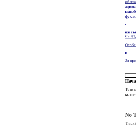
облика
адвок
главоб
фукли
-
вж съ
Чл. 57
Особе
и
За пр
Нача
Този 
мате
No 
TrackB