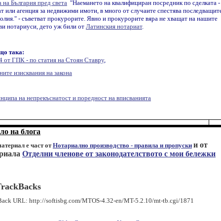
 на България пред света
"Наемането на квалифициран посредник по сделката -
ат или агенция за недвижими имоти, в много от случаите спестява последващит
олия." - съветват прокурорите. Явно и прокурорите вяра не хващат на нашите
ви нотариуси, дето уж били от
Латинския нотариат
.
що така:
4 от ГПК - по статия на Стоян Ставру
,
ните изисквания на закона
инципа на непрекъснатост и поредност на вписванията
ло на блога
и от
материал е част от
Нотариално производство - правила и пропуски
риала
Отделни членове от законодателството с мои бележки
TrackBacks
ack URL: http://softisbg.com/MTOS-4.32-en/MT-5.2.10/mt-tb.cgi/1871