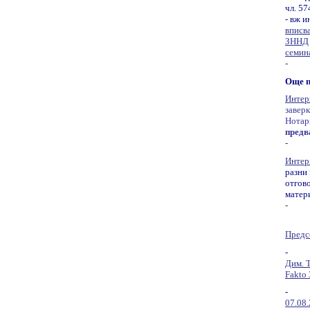
чл. 57
- вж и
вписв
ЗННД
семина
-
Още п
Интерв
заверк
Нотар
предв
-
Интер
разни 
отгово
матер
-
Предс
-
Дим. 
Fakto 
-
07.08