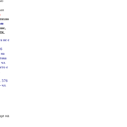
мо
ван
а
 тяхно
от
ние,
ПК.
а не е
76
 на
така
 чл.
ето е
а
. 576
 чл.
щи на