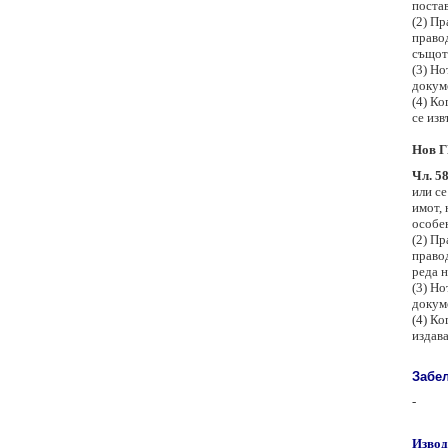
постав
(2) Пр
правод
същото
(3) Но
докум
(4) Ко
се изв
Нов Г
Чл. 58
или с
имот, 
особен
(2) Пр
правод
реда н
(3) Но
докум
(4) Ко
издава
Забе
-
Извод