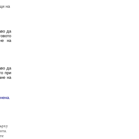
щи на
аво да
говото
не на
аво да
ато при
ане на
енена.
върху
ота.
ите