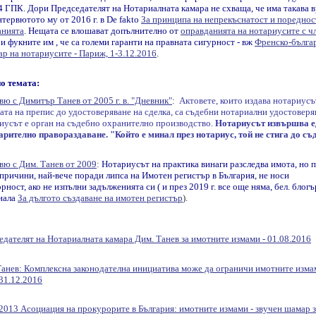
4 ГПК. Дори Председателят на Нотариалната камара не схваща, че има такава 
нтервютото му от 2016 г. в De fakto
За принципа на непрекъснатост и пореднос
анията
. Нещата се влошават допълнително от
оправданията на нотариусите с чл
и фукните им , че са големи гаранти на правната сигурност - вж
Френско-бълга
р на нотариусите - Париж, 1-3.12.2016
.
о темата:
ю с Димитър Танев от 2005 г. в. "Дневник"
:
Актовете, които издава нотариусъ
ата на препис до удостоверяване на сделка, са съдебни нотариални удостоверя
иусът е орган на съдебно охранително производство.
Нотариусът извършва е
арително правораздаване. "Който е минал през нотариус, той не стига до съд
вю с Дим. Танев от 2009
:
Нотариусът на практика винаги разследва имота, но 
причини, най-вече поради липса на Имотен регистър в България, не носи
рност, ако не изпълни задълженията си ( и през 2019 г. все още няма, бел. блогъ
иала
За дългото създаване на имотен регистър
).
едателят на Нотариалната камара Дим. Танев за имотните измами - 01.08.2016
Танев: Комплексна законодателна инициатива може да ограничи имотните изма
31.12.2016
.2013 Асоциация на прокурорите в България: имотните измами - звучен шамар з