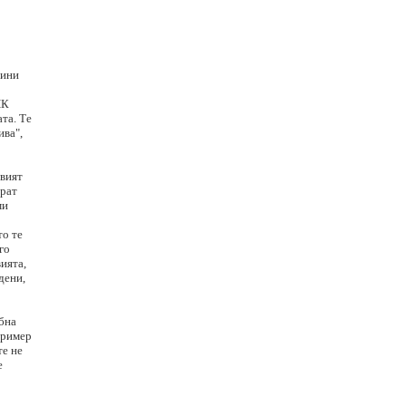
дини
ПК
та. Те
ива",
рвият
ират
ми
то те
го
ията,
дени,
бна
пример
те не
е