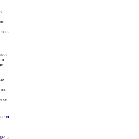
в
чва
акт не
ност
жим
це
 по
очва
е се
енена.
586 и