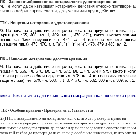
ПК - Законосъобразност на нотариалните удостоверявания
74.
Не могат да се извършват нотариални действия относно противореча
а или на добрите нрави сделки, документи или други действия.
ГПК -
Нищожни нотариални удостоверявания
72.
Нотариалното действие е нищожно, когато нотариусът не е имал пр
върши (чл. 465, 466, ал. 1, 469, ал. 1, 470, 471), както и когато при не
ршване са били нарушени чл. 474, ал. 4 (относно личното явява
уващите лица), 475, 476, т. т. "а", "в", "г" и "е", 478, 479 и 485, ал. 2.
ГПК -
Нищожни нотариални удостоверявания
76.
Нотариалното действие е нищожно, когато нотариусът не е имал пр
ърши (чл. 569, чл. 570, ал. 1, чл. 573, ал. 1, чл. 574 и 575), както и ког
ото извършване са били нарушени чл. 578, ал. 4 (относно личното явяв
ащите лица), чл. 579, чл. 580, т. 1, 3, 4 и 6, чл. 582, 583 и чл. 589, ал. 2.
лежка
.
Текстът им е един и същ, само номерацията на членовете е пром
ГПК - Особени правила - Проверка на собствеността
2.(1)
При извършването на нотариален акт, с който се прехвърля право на
еност или се учредява, прехвърля, изменя или прекратява друго вещно право 
жим имот, нотариусът трябва да провери дали праводателят е собственик на им
това той трябва да провери дали са налице особените изисквания, които закон