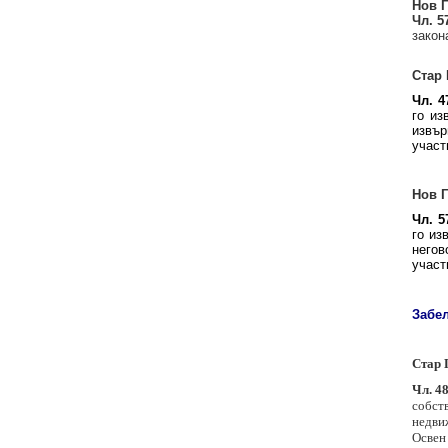
Нов Г
Чл. 5
закон
Стар 
Чл. 4
го из
извъ
участв
Нов 
Чл. 5
го изв
негов
участв
Забе
Стар 
Чл. 48
собств
недви
Освен 