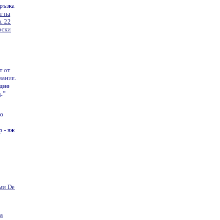
връзка
т на
. 22
рски
т от
вания.
дно
."
по
р - вж
ми De
а