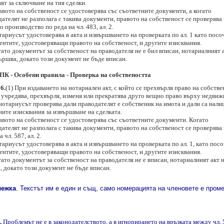
ят за сключване на тия сделки.
авото на собственост се удостоверява със съответните документи, а когато
ателят не разполага с такива документи, правото на собственост се проверява 
 производство по реда на чл. 483, ал. 2.
тариусът удостоверява в акта и извършването на проверката по ал. 1 като посо
ентите, удостоверяващи правото на собственост, и другите изисквания.
гато документът за собственост на праводателя не е бил вписан, нотариалният 
ършва, докато този документ не бъде вписан.
ПК - Особени правила - Проверка на собствеността
6.
(1) При издаването на нотариален акт, с който се прехвърля право на собстве
е учредява, прехвърля, изменя или прекратява друго вещно право върху недви
нотариусът проверява дали праводателят е собственик на имота и дали са нали
ите изисквания за извършване на сделката.
авото на собственост се удостоверява със съответните документи. Когато
ателят не разполага с такива документи, правото на собственост се проверява
а чл. 587, ал. 2.
тариусът удостоверява в акта и извършването на проверката по ал. 1, като пос
ентите, удостоверяващи правото на собственост, и другите изисквания.
гато документът за собственост на праводателя не е вписан, нотариалният акт н
, докато този документ не бъде вписан.
лежка
.
Текстът им е един и същ, само номерацията на членовете е пром
.
Проблемът не е в законодателството, а в и
гнорирането
на връзката между чл. 