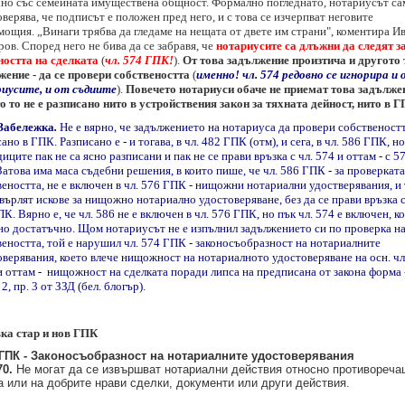
ано със семейната имуществена общност. Формално погледнато, нотариусът са
верява, че подписът е положен пред него, и с това се изчерпват неговите
ощия. „Винаги трябва да гледаме на нещата от двете им страни", коментира И
ов. Според него не бива да се забравя, че
нотариусите са длъжни да следят з
ността на сделката
(
чл. 574 ГПК!
).
От това задължение произтича и другото
жение - да се провери собствеността
(
именно! чл. 574 редовно се игнорира и 
иусите, и от съдиите
).
Повечето нотариуси обаче не приемат това задълже
о то не е разписано нито в устройствения закон за тяхната дейност, нито в Г
Забележка
.
Не е вярно, че задължението на нотариуса да провери собственостт
ано в ГПК. Разписано е - и тогава, в чл. 482 ГПК (отм), и сега, в чл. 586 ГПК, но
иците пак не са ясно разписани и пак не се прави връзка с чл. 574 и оттам - с 5
атова има маса съдебни решения, в които пише, че чл. 586 ГПК - за проверката
еността, не е включен в чл. 576 ГПК - нищожни нотариални удостверявания, и 
върлят искове за нищожно нотариално удостоверяване, без да се прави връзка с
К. Вярно е, че чл. 586 не е включен в чл. 576 ГПК, но пък чл. 574 е включен, ко
но достатъчно. Щом нотариусът не е изпълнил задължението си по проверка н
веността, той е нарушил чл. 574 ГПК - законосъобразност на нотариалните
оверявания, което влече нищожност на нотариалното удостоверяване на осн. чл
 оттам - нищожност на сделката поради липса на предписана от закона форма -
. 2, пр. 3 от ЗЗД
(бел. блогър).
ка стар и нов ГПК
ГПК - Законосъобразност на нотариалните удостоверявания
70.
Не могат да се извършват нотариални действия относно противореча
а или на добрите нрави сделки, документи или други действия.