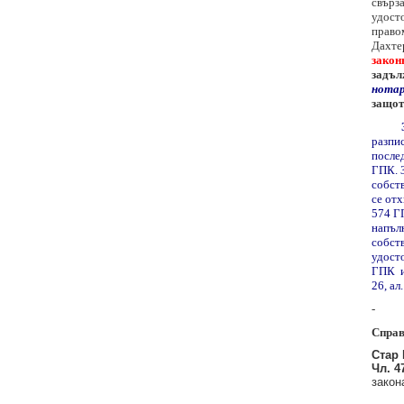
свърз
удосто
правом
Дахтер
закон
задъл
нотар
защот
разпис
послед
ГПК. З
собств
се отх
574 ГП
напъл
собст
удост
ГПК и
26, ал
-
Справ
Стар 
Чл. 4
закон