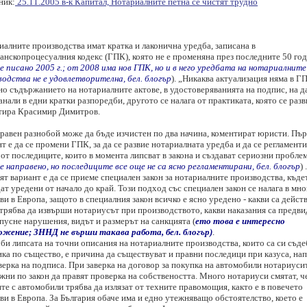
ник:
25.11.2005 в-к Капитал, Нотариалните петна се чистят трудно
иалните производства имат кратка и лаконична уредба, записана в
анскопроцесуалния кодекс (ГПК), която не е променяна през последните 50 го
е писано 2005 г.; от 2008 има нов ГПК, но и в него уредбата на нотариалните
водства не е удовлетворителна, бел. блогър
). „Никаква актуализация няма в Г
о съдържанието на нотариалните актове, в удостоверяванията на подпис, на да
анали в едни кратки разпоредби, другото се налага от практиката, която се разв
тира Красимир Димитров.
правен разнобой може да бъде изчистен по два начина, коментират юристи. Пъ
т е да се промени ГПК, за да се развие нотариалната уредба и да се регламент
от последиците, които в момента липсват в закона и създават сериозни пробле
е направено, но последиците все още не са ясно регламентирани, бел. блогър
) .
т вариант е да се приеме специален закон за нотариалните производства, къде
ат уредени от начало до край. Този подход със специален закон се налага в мно
и в Европа, защото в специалния закон всичко е ясно уредено - какви са действ
 трябва да извърши нотариусът при производството, какви наказания са предви
пусне нарушения, видът и размерът на санкцията (
ето това е интересно
ожение; ЗННД не върши такава работа, бел. блогър)
.
би липсата на точни описания на нотариалните производства, които са си съде
ика по същество, е причина да съществуват и правни последици при казуса, на
верка на подписа. При заверка на договор за покупка на автомобили нотариуси
жни по закон да правят проверка на собствеността. Много нотариуси смятат, ч
те с автомобили трябва да излязат от техните правомощия, както е в повечето
и в Европа. За България обаче има и едно утежняващо обстоятелство, което е