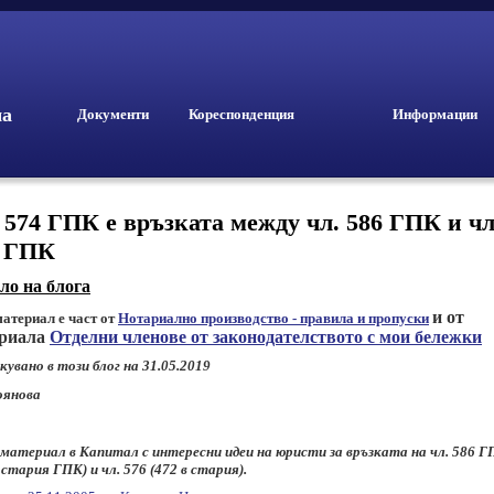
ма
Документи
Кореспонденция
Информации
 574 ГПК е връзката между чл. 586 ГПК и чл
6 ГПК
ло на блога
и от
материал е част от
Нотариално производство - правила и пропуски
риала
Отделни членове от законодателството с мои бележки
кувано в този блог на 31.05.2019
оянова
материал в Капитал с интересни идеи на юристи за връзката на чл. 586 
 стария ГПК) и чл. 576 (472 в стария).