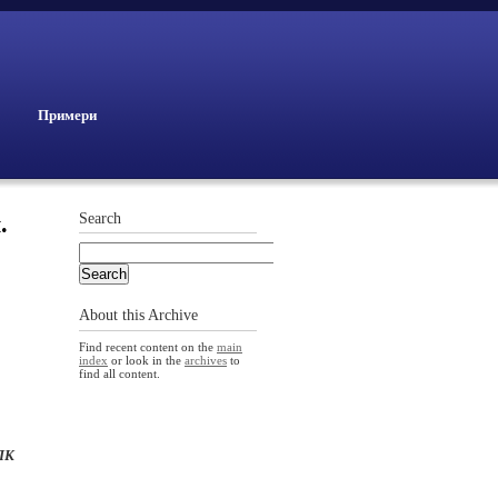
Примери
.
Search
About this Archive
Find recent content on the
main
index
or look in the
archives
to
find all content.
ГПК