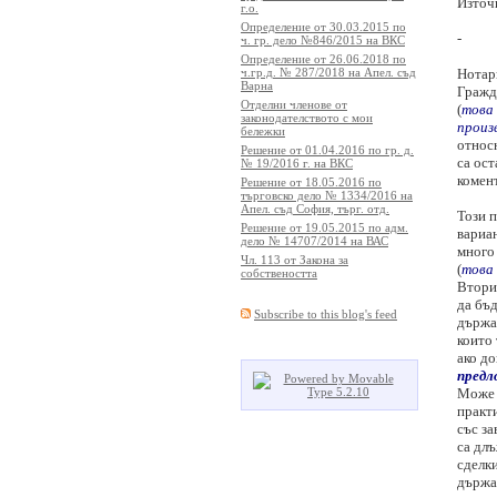
Източ
г.о.
Определение от 30.03.2015 по
-
ч. гр. дело №846/2015 на ВКС
Определение от 26.06.2018 по
ч.гр.д. № 287/2018 на Апел. съд
Нотар
Варна
Гражд
Отделни членове от
(
това 
законодателството с мои
произ
бележки
относн
Решение от 01.04.2016 по гр. д.
са ост
№ 19/2016 г. на ВКС
комен
Решение от 18.05.2016 по
търговско дело № 1334/2016 на
Апел. съд София, търг. отд.
Този 
Решение от 19.05.2015 по адм.
вариан
дело № 14707/2014 на ВАС
много 
Чл. 113 от Закона за
(
това 
собствеността
Втория
да бъд
Subscribe to this blog's feed
държав
които
ако до
предл
Може 
практ
със за
са длъ
сделки
държав