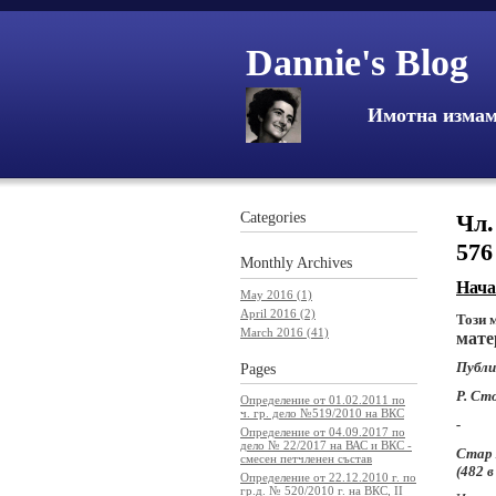
Dannie's Blog
Имотна изма
Categories
Чл.
57
Monthly
Archives
Нача
May 2016 (1)
April 2016 (2)
Този 
March 2016 (41)
мате
Публи
Pages
Р. Ст
Определение от 01.02.2011 по
ч. гр. дело №519/2010 на ВКС
-
Определение от 04.09.2017 по
дело № 22/2017 на ВАС и ВКС -
Стар 
смесен петчленен състав
(482 в
Определение от 22.12.2010 г. по
гр.д. № 520/2010 г. на ВКС, II