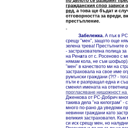
по делото се разкрият пре
гражданския спор зависи 
ред
, а това ще бъдат и сл
отговорността за вреди, 
престъпление.
-
Забележка.
А пък в РС
срещу "мен", защото още ням
зелена трева! Престъп
ните о
- застрахователна полица за
на Рен
а
та от с. Росеново с 
нямам кола, не съм шофьор)
"мен" в качеството ми на ст
застраховала на свое име ог
румънски граждани (?!? - тог
пъти е разпращал една и съ
сменял имената на ответниц
прогласяване нищожност на 
Дженкова от РС-Добрич мног
такива дела "на килограм" - 
много по-рано да уведоми пр
невинни граждани като заст
великия застраховател. Към
си иск срещу мен, но
налудни