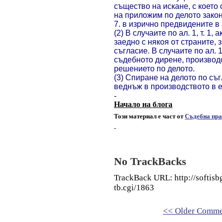
същество на искане, с което
на приложим по делото закон
7. в изрично предвидените в 
(2) В случаите по ал. 1, т. 1
заедно с някоя от страните, 
съгласие. В случаите по ал. 1
съдебното дирене, производ
решението по делото.
(3) Спиране на делото по съ
веднъж в производството в 
-
Начало на блога
Този материал е част от
Съдебна пра
-
No TrackBacks
TrackBack URL: http://softis
tb.cgi/1863
<< Older Comme