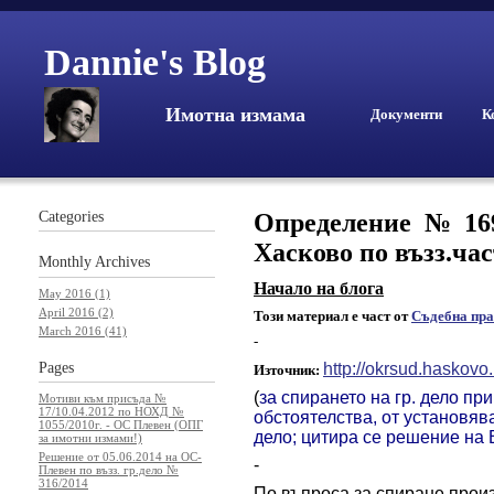
Dannie's Blog
Имотна измама
Документи
К
Categories
Определение № 169 
Хасково по възз.час
Monthly
Archives
Начало на блога
May 2016 (1)
April 2016 (2)
Този материал е част от
Съдебна пра
March 2016 (41)
-
Pages
http://okrsud.haskov
Източник:
(
за спирането на гр. дело пр
Мотиви към присъда №
17/10.04.2012 по НОХД №
обстоятелства, от установява
1055/2010г. - ОС Плевен (ОПГ
дело; цитира се решение на 
за имотни измами!)
Решение от 05.06.2014 на ОС-
-
Плевен по възз. гр.дело №
316/2014
По въпроса за спиране прои