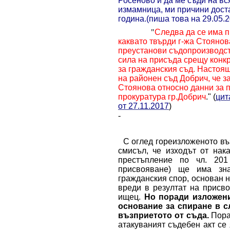
Росеново и да ме съди на вс
измамница,
ми причини
дост
година.(пиша това на 29.05.2
"
Следва да се има п
каквато твърди г-жа Стоянов
преустанови съдопроизводст
сила на присъда срещу конк
за гражданския съд. Настоя
на районен съд Добрич, че з
Стоянова относно данни за 
прокуратура гр.Добрич
."
(
цит
от 27.11.2017
)
-
С оглед гореизложеното въ
смисъл, че изходът от нак
престъпление по чл. 201
присвояване) ще има зн
гражданския спор, основан 
вреди в резултат на присв
ищец.
Но поради изложени
основание за спиране в слу
възприетото от съда.
Пора
атакуваният съдебен акт се