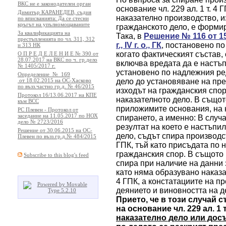
ВКС не е законодателен орган
основание чл. 229 ал. 1 т. 4 
Димитър КАРАНЕДЕВ, съдия
наказателно производство, из
по вписванията: Да се стесни
кръгът на упълномощаваните
гражданското дело, е форми
За квалификацията на
Така, в
Решение № 116 от 15.
престъпленията по чл. 311, 312
г., IV г. о., ГК
, постановено по 
и 313 НК
когато фактическият състав,
О П Р Е Д Е Л Е Н И Е № 390 от
28.07.2017 на ВКС по ч. гр.дело
включва вредата да е настъп
№ 1405/2017 г.
установено по надлежния ред
Определение № 169
от 18.02.2015 на ОС-Хасково
дело до установяване на пре
по възз.частно гр.д. № 46/2015
изходът на гражданския спор
Протокол 16/13.06.2017 на КПЕ
наказателното дело. В също
към ВСС
приложимите основания, на 
РС Плевен - Протокол от
заседание на 11.05.2017 по НОХ
спирането, а именно: В случа
дело № 2723/2016
резултат на което е настъпи
Решение от 30.06.2015 на ОС-
дело, съдът спира производст
Плевен по възз.гр.д.№ 484/2015
ГПК, тъй като присъдата по 
гражданския спор. В същото 
Subscribe to this blog's feed
спира при наличие на данни
като няма образувано наказат
4 ГПК, а
констатациите на п
деянието и виновността на д
Прието, че в този случай 
на основание чл. 229 ал. 1 т
наказателно дело или дос