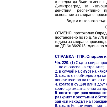
и следва да бъде отменен.
Димитровград за извърш
действия, респективно п
основание за спиране произв
Водим от горното съд
ОТМЕНЯ протоколно Определ
постановено по гр.д. № 776 
година за спиране производ
на ДП № 86/2013 година по 
-
СПРАВКА - ГПК, Спиране н
Чл. 229.
(1) Съдът спира про
1. по съгласие на страните;
2. в случай на смърт на няко
3. когато е необходимо да с
попечителство на някоя от с
4. когато в същия или в друг
което ще има значение за п
5. когато при разглеждане
разкрият престъпни обстоя
зависи изходът на граждан
6. когато Конституционният 