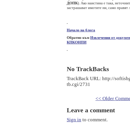
ДОПК
). Ако наистина е така, неточн
застрашават имотите ни, само правят
.
Начало на блога
Обратно към
Извлечения от докумен
КПКОНПИ
.
No TrackBacks
TrackBack URL: http://softis
tb.cgi/2731
<< Older Comme
Leave a comment
Sign in
to comment.