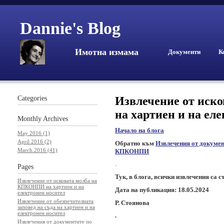
Dannie's Blog
Имотна измама
Документи
К
Categories
Извлечение от иск
на хартиен и на ел
Monthly
Archives
Начало на блога
May 2016 (1)
April 2016 (2)
Обратно към
Извлечения от докумен
March 2016 (41)
КПКОНПИ
.
Pages
Тук, в блога, всички извлечения са 
Извлечение от исковата молба на
КПКОНПИ на хартиен и на
Дата на публикация: 18.05.2024
електронен носител
Извлечение от обезпечителната
Р. Стоянова
заповед на съда на хартиен и на
електронен носител
.
Извлечения от документите по