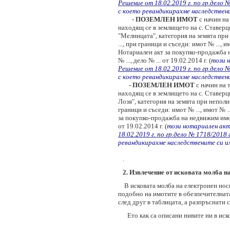
Решение от 18.02.2019 г. по гр.дело 
с което ревандикирахме наследствени
- ПОЗЕМЛЕН ИМОТ
с начин на
находящ се в землището на с. Ставерц
"Мелницата", категория на земята при
..., при граници и съседи: имот № ..., и
Нотариален акт за покупко-продажба на 
№ ..., дело № ... от 19.02.2014 г. (
този н
Решение от 18.02.2019 г. по гр.дело 
с което ревандикирахме наследствени
- ПОЗЕМЛЕН ИМОТ
с начин на 
находящ се в землището на с. Ставер
Лозя", категория на земята при неполи
граници и съседи: имот № ..., имот № .
за покупко-продажба на недвижим имот - з
от 19.02.2014 г. (
този нотариален акт
18.02.2019 г. по гр.дело № 1718/2018 
ревандикирахме наследствените си им
.
2
. Извлечение от исковата молба н
В исковата молба на електронен нос
подобно на имотите в обезпечителната 
след друг в таблицата, а разпръснати 
Ето как са описани нивите ни в иско