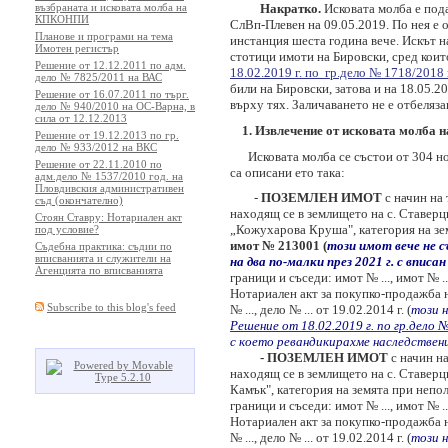
възбраната и исковата молба на
Накратко.
Исковата молба е по
КПКОНПИ
СлВп-Плевен на 09.05.2019. По нея е 
Планове и програми на тема
инстанция шеста година вече. Искът 
Имотен регистър
стотици имоти на Бировски, сред коит
Решение от 12.12.2011 по адм.
18.02.2019 г. по гр.дело № 1718/2018 
дело № 7825/2011 на ВАС
били на Бировски, затова и на 18.05.2
Решение от 16.07.2011 по търг.
върху тях. Заличаването не е отбеляз
дело № 940/2010 на ОС-Варна, в
сила от 12.12.2013
1. Извлечение от исковата молба н
Решение от 19.12.2013 по гр.
дело № 933/2012 на ВКС
Исковата молба се състои от 304 н
Решение от 22.11.2010 по
са описани ето така:
адм.дело № 1537/2010 год. на
Пловдивския административен
-
ПОЗЕМЛЕН ИМОТ
с начин на
съд (окончателно)
находящ се в землището на с. Ставерц
Стоян Ставру: Нотариален акт
„Кожухарова Круша", категория на зе
под условие?
имот № 213001 (
този имот вече не с
Съдебна практика: съдии по
вписванията и служители на
на два по-малки през 2021 г. с вписан
Агенцията по вписванията
граници и съседи: имот № ..., имот № ..
Нотариален акт за покупко-продажба на 
Subscribe to this blog's feed
№ ..., дело № ... от 19.02.2014 г. (
този н
Решение от 18.02.2019 г. по гр.дело 
с което ревандикирахме наследствени
- ПОЗЕМЛЕН ИМОТ
с начин н
находящ се в землището на с. Ставерц
Камък", категория на земята при непол
граници и съседи: имот № ..., имот № ...
Нотариален акт за покупко-продажба на 
№ ..., дело № ... от 19.02.2014 г. (
този н