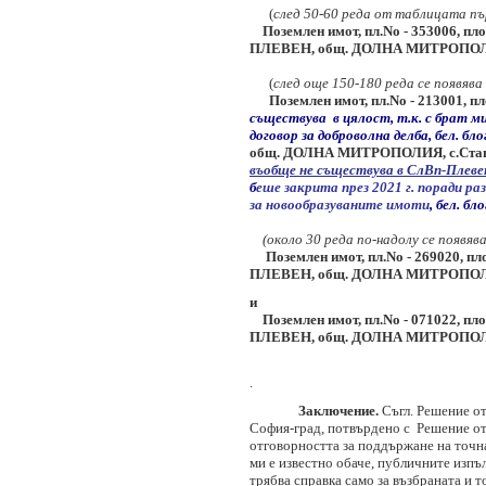
(
след 50-60 реда от таблицата пъ
Поземлен имот, пл.No - 353006, площ
ПЛЕВЕН, общ. ДОЛНА МИТРОПОЛИЯ,
(
след още 150-180 реда се появява
Поземлен имот, пл.No - 213001, пл
съществува в цялост, т.к. с брат ми 
договор за доброволна делба, бел. бло
общ. ДОЛНА МИТРОПОЛИЯ, с.Став
въобще не съществува в СлВп-Плеве
б
еше закрита през 2021 г. поради ра
за новообразуваните имоти
, бел. бл
(около 30 реда по-надолу се появява
Поземлен имот, пл.No - 269020, площ 
ПЛЕВЕН, общ. ДОЛНА МИТРОПОЛИЯ,
и
Поземлен имот, пл.No - 071022, площ 
ПЛЕВЕН, общ. ДОЛНА МИТРОПОЛИЯ,
.
Заключение.
Съгл. Решение о
София-град, потвърдено с Решение от 
отговорността за поддържане на точна
ми е известно обаче, публичните изпъ
трябва справка само за възбраната и т