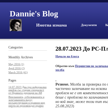
Dannie's Blog
Имотна измама
Документи
К
Categories
28.07.2023 До РС-П
Начало на блога
Monthly
Archives
May 2016 (1)
Обратно към
Перипетии по заличав
April 2016 (2)
молба
March 2016 (41)
.
Pages
Резюме.
Молба за проверка по п
14.07.2023 Два-три неформални
частично заличаване на искова 
имейла със старши специалист
проблем не е от компетентнос
от Правната дирекция на АВ
беше с проблема по заличаванет
Вписванията, отбелязванията и
заличаванията върху
но кой знае, може този път въо
несъществуващи в правния мир
25.08.2023
)
имоти не произвеждат правно