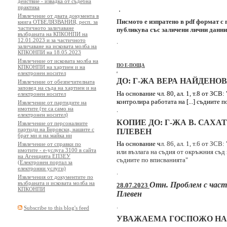
действие - извадка от съдебна
практика
.
Извлечение от двата документа в
Писмото е изпратено в pdf формат с 
книга ОТБЕЛЯЗВАНИЯ, респ. за
частичното заличаване
публикува със заличени лични данни 
възбраната на КПКОНПИ на
12.01.2023 и за частичното
.
заличаване на исковата молба на
КПКОНПИ на 18.05.2023
Извлечение от исковата молба на
ПО Е-ПОЩА
КПКОНПИ на хартиен и на
.
електронен носител
ДО: Г-ЖА ВЕРА НАЙДЕНО
Извлечение от обезпечителната
заповед на съда на хартиен и на
На основание чл. 80, ал. 1, т.8 от ЗСВ
електронен носител
контролира работата на [...] съдиите 
Извлечение от партидите на
имотите (те са само на
.
електронен носител)
КОПИЕ ДО: Г-ЖА В. САХА
Извлечение от персоналните
партиди на Бировски, нашите с
ПЛЕВЕН
брат ми и на майка ни
На основание ч
л. 86, ал. 1, т.6 от ЗС
Извлечение от справки по
имотите - е-услуга 3100 в сайта
или възлага на съдия от окръжния съд 
на Агенцията ЕПЗЕУ
съдиите по вписванията"
(Електронен портал за
електронни услуги)
.
Извлечения от документите по
възбраната и исковата молба на
Отн. П
роблем с част
28.07.2023
КПКОНПИ
Плевен
.
Subscribe to this blog's feed
УВАЖАЕМА ГОСПОЖО НА