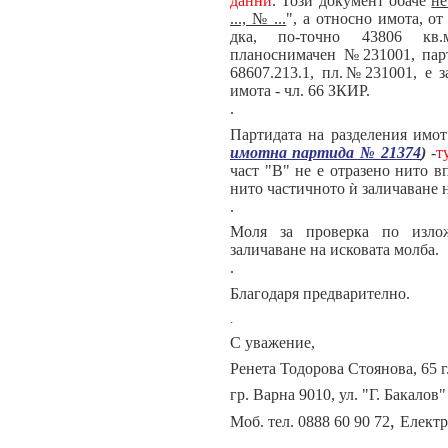
данни
. Този документ обаче
не
..., № ...
", а относно имота, от
дка, по-точно 43806 кв.м.
планоснимачен №231001, па
68607.213.1, пл.№231001, е з
имота - чл. 66 ЗКИР.
.
Партидата на разделения имот 
имотна партида № 21374
)
-
т
част "В" не е отразено нито в
нито частичното ѝ заличаване н
.
Моля за проверка по излож
заличаване на исковата молба.
.
Благодаря предварително.
.
С уважение,
Ренета Тодорова Стоянова, 65 г
гр. Варна 9010, ул. "Г. Бакалов" 
,
Моб. тел. 0888 60 90 72
Електр
.