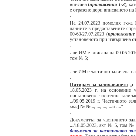
вписана (
приложения 1-3
), ка
е отразено дори вписването на 
.
На 24.07.2023 помолих г-жа 
данните в предоставените спр
00-63/27.07.2023 (
приложение
установеното при извършена о
.
- че ИМ е вписана на 09.05.2010 
том № 5;
.
- че ИМ е частично заличена на
.
Цитирам за заличаването
„с 
18.05.2023 г. на основание
постановено частично залич
../09.05.2019 г. Частичното з
моя
] № №..., ..., ..., ...и ...."
.
Документът за частичното зал
.../18.05.2023, акт № 5, том №
документ за частичното за