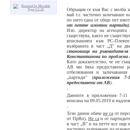
.
Обръщам се към Вас с молба з
май т.г. частично заличаване н
по нито една от общо пет имо
от петте имотни партиди)
Изп. директор на агенцията
съществува, както не съществу
вписванията към РС-Плевен
възбраната в част „Д" на дв
становище на ръководителя
Константинова по проблема 
Като доказателство, че не същ
АВ ми бяха предоставени ра
отбелязвания и заличавания
„партиди" (
приложения 7-
предоставени от АВ
).
.
Данните в приложения 7-11 
вписана на 09.05.2019 и надлеж
.
Тези данни обаче
не са
от перс
от ПрВп).
Не са
и от партидите
в част „В" и на петте все още н
частично заличаване на исковата