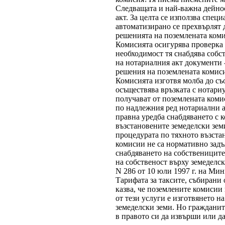
Следващата и най-важна дейнос
акт. За целта се използва спец
автоматизирано се прехвърлят 
решенията на поземлената коми
Комисията осигурява проверка 
необходимост тя снабдява собс
на нотариалния акт документи -
решения на поземлената комиси
Комисията изготвя молба до съо
осъществява връзката с нотари
получават от поземлената коми
по надлежния ред нотариални 
правна уредба снабдяването с 
възстановените земеделски зем
процедурата по тяхното възста
комисии не са нормативно задъ
снабдяването на собствениците
на собственост върху земеделс
N 286 от 10 юли 1997 г. на Мин
Тарифата за таксите, събирани 
казва, че поземлените комисии
от тези услуги е изготвянето н
земеделски земи. Но гражданите
в правото си да извърши или да