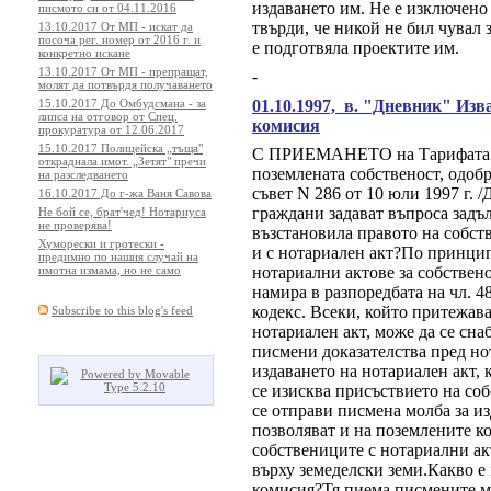
издаването им. Не е изключено
писмото си от 04.11.2016
твърди, че никой не бил чувал 
13.10.2017 От МП - искат да
посоча рег. номер от 2016 г. и
е подготвяла проектите им.
конкретно искане
13.10.2017 От МП - препращат,
-
молят да потвърдя получаването
15.10.2017 До Омбудсмана - за
01.10.1997, в. "Дневник" Изв
липса на отговор от Спец.
комисия
прокуратура от 12.06.2017
15.10.2017 Полицейска „тъща"
С ПРИЕМАНЕТО на Тарифата за
откраднала имот. „Зетят" пречи
поземлената собственост, одоб
на разследването
съвет N 286 от 10 юли 1997 г. /Д
16.10.2017 До г-жа Ваня Савова
граждани задават въпроса задъл
Не бой се, брат'чед! Нотариуса
не проверява!
възстановила правото на собств
Хуморески и гротески -
и с нотариален акт?По принцип
предимно по нашия случай на
имотна измама, но не само
нотариални актове за собствен
намира в разпоредбата на чл. 4
кодекс. Всеки, който притежава
Subscribe to this blog's feed
нотариален акт, може да се сна
писмени доказателства пред но
издаването на нотариален акт, 
се изисква присъствието на соб
се отправи писмена молба за из
позволяват и на поземлените к
собствениците с нотариални ак
върху земеделски земи.Какво е
комисия?Тя пиема писмените мо