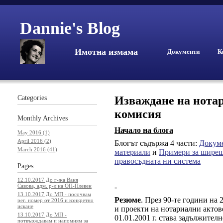
Dannie's Blog
Имотна измама
Документи
К
Categories
Изваждане на нотар
комисия
Monthly
Archives
Начало на блога
May 2016 (1)
April 2016 (2)
Блогът съдържа 4 части:
Докум
March 2016 (41)
материали
и
Примери за ширеща
правосъдната ни система
Pages
12.10.2017 До г-жа Ваня
-
Савова, адм. р-л на ОП-Плевен
13.10.2017 До МП - посочвам
Резюме
. През 90-те години на
рег. номер от 2016 и конкретно
искане
и проекти на нотариални актов
13.10.2017 До МП -
01.01.2001 г. става задължител
потвърждавам и напомням за