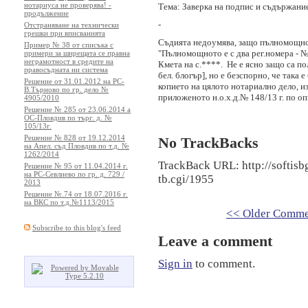
нотариуса не проверява! -
Тема: Заверка на подпис и съдържани
продължение
-
Отстраняване на технически
грешки при вписванията
Съдията недоумява, защо пълномощнот
Пример № 38 от списъка с
"Пълномощното е с два рег.номера - № 
примери за ширещата се правна
неграмотност в средите на
Кмета на с.****. Не е ясно защо са по
правосъдната ни система
бел. блогър], но е безспорно, че така 
Решение от 31.01.2012 на РС-
копието на цялото нотариално дело, и
В.Търново по гр. дело №
приложеното н.о.х.д.№ 148/13 г. по опи
4905/2010
Решение № 285 от 23.06.2014 а
ОС-Пловдив по търг. д. №
105/13г.
Решение № 828 от 19.12.2014
No TrackBacks
на Апел. съд Пловдив по т.д. №
1262/2014
TrackBack URL: http://softis
Решение № 95 от 11.04.2014 г.
на РС-Севлиево по гр. д. 729 /
tb.cgi/1955
2013
Решение №.74 от 18.07.2016 г.
на ВКС по т.д.№1113/2015
<< Older Comme
Subscribe to this blog's feed
Leave a comment
Sign in
to comment.