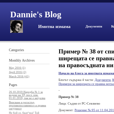
Dannie's Blog
Имотна измама
Документи
К
Categories
Пример № 38 от спи
ширещата се правна
Monthly
Archives
на правосъдната ни
May 2016 (1)
April 2016 (2)
Начало на блога за имотната измам
March 2016 (41)
Блогът съдържа 4 части:
Документи
,
К
Примери за ширещата се правна негра
Pages
-
26.10.2019 Наредба № 1 за
водене на ТР, посл. изм.
Пример № 38
01.01.2018, пак не е актуална
Вписване в регистър,
Лица: Съдия от РС-Севлиево
противопоставимост и правна
сигурност
Документ:
Решение № 95 от 11.04.2014
Не бой се, брат'чед! Той