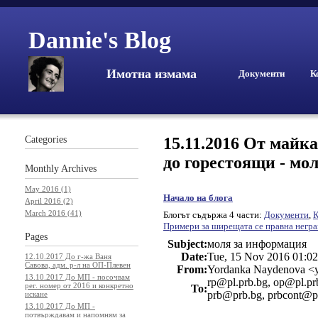
Dannie's Blog
Имотна измама
Документи
К
Categories
15.11.2016 От майк
до горестоящи - мо
Monthly
Archives
May 2016 (1)
Начало на блога
April 2016 (2)
March 2016 (41)
Блогът съдържа 4 части:
Документи
,
К
Примери за ширещата се правна негра
Pages
Subject:
моля за информация
Date:
Tue, 15 Nov 2016 01:0
12.10.2017 До г-жа Ваня
Савова, адм. р-л на ОП-Плевен
From:
Yordanka Naydenova <
13.10.2017 До МП - посочвам
rp@pl.prb.bg, op@pl.pr
рег. номер от 2016 и конкретно
To:
prb@prb.bg, prbcont@p
искане
13.10.2017 До МП -
потвърждавам и напомням за