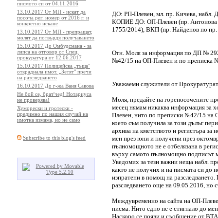
писмото си от 04.11.2016
13.10.2017 От МП - искат да
ДО: РП-Плевен, мл. пр. Кичева, набл.
посоча рег. номер от 2016 г. и
КОПИЕ ДО: ОП-Плевен (пр. Антонова п
конкретно искане
1755/2014), ВКП (пр. Найденов по пр.
13.10.2017 От МП - препращат,
молят да потвърдя получаването
15.10.2017 До Омбудсмана - за
липса на отговор от Спец.
Отн. Моля за информация по ДП № 292
прокуратура от 12.06.2017
№42/15 на ОП-Плевен и по преписка
15.10.2017 Полицейска „тъща"
откраднала имот. „Зетят" пречи
на разследването
Уважаеми служители от Прокуратурат
16.10.2017 До г-жа Ваня Савова
Не бой се, брат'чед! Нотариуса
Моля, предайте на горепосочените пр
не проверява!
месец нямам никаква информация за хо
Хуморески и гротески -
предимно по нашия случай на
Плевен, нито по преписки №42/15 на
имотна измама, но не само
което съм получила за този дълъг пер
архива на кметството и регистъра за 
мен през юни и получени през октомвр
Subscribe to this blog's feed
пълномощното не е отбелязана в регис
върху самото пълномощно подписът м
Уведомих за тези важни неща набл. пр
както не получих и на писмата си до н
изпратени в помощ на разследването.
разследването още на 09.05.2016, но 
Междувременно на сайта на ОП-Плеве
писма. Нито едно не е стигнало до мен
Наскоро се появи и съобщение от ВТАП