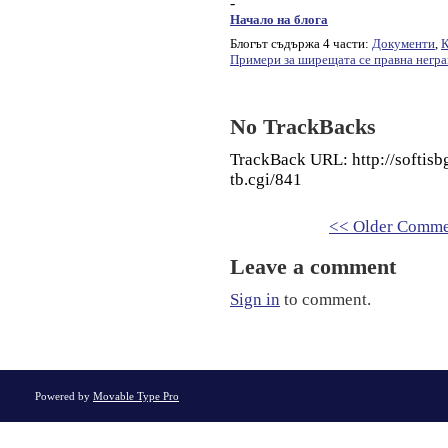
-
Начало на блога
Блогът съдържа 4 части:
Документи
,
К
Примери за ширещата се правна негра
No TrackBacks
TrackBack URL: http://softis
tb.cgi/841
<< Older Comme
Leave a comment
Sign in
to comment.
Powered by
Movable Type Pro