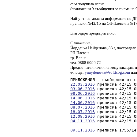
съм получила копие.
(приложени 9 съобщения за писма на О
Най-учтиво моля за информация по ДП
преписки №42/15 на ОП-Плевен и №1
Благодаря предварително.
С уважение,
Йорданка Найденова, 83 г, пострадал
РП-Плевен
гр. Варна
тел. 0888 6090 72
Предпочитан начин на комуникация: 
е-поща:
ynaydenova@softisbg.com
ил
ПРИЛОЖЕНИЯ - съобщения от с
22.03.2016
 преписка 42/15 О
03.06.2016
 преписка 42/15 О
08.06.2016
 преписка 42/15 О
14.06.2016
 преписка 42/15 О
24.06.2016
 преписка 42/15 О
08.07.2016
 преписка 42/15 О
18.07.2016
 преписка 42/15 О
12.08.2016
 преписка 42/15 О
04.11.2016
 преписка 42/15 О
09.11.2016
 преписка 1755/14