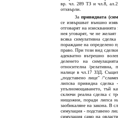
вр. чл. 289 ТЗ и чл.8, ал.
отхвърли.
За
привидната (сим
се извършват външно изяв
отговарят на изискванията 
нея уговарят, че не желая
всяка симулативна сделка
пораждане на определено п
право. При този вид сделк
адекватно вътрешно воле
деленето на симулацият
относителна /релативна, 
налице в чл.17 ЗЗД. Същит
„подставено лице" /
сламе
"
липсва привидна сделка 
упълномощаването, тъй ка
сключи реална сделка с тр
нищожни
,
поради липса на
заобикаляне на закона. В с
симулация - подставено ли
симулация
само на
овласт