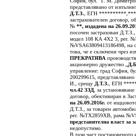
София, бул. "Г. М. Димитр
представлявано от изпълнит
Д.Т.З.
, ЕГН **********,***
застрахователен договор, 
№
**, издадена на 26.09.20
посочен застрахован Д.Т.З.
модел 108 КА 4Х2 3, рег. 
№VSA63809413186498, на ос
това, че е сключени чрез из
ПРЕКРАТЯВА
производств
акционерно дружество „
Д.Б
управление: град София, б
200299615, представлявано 
И., срещу
Д.Т.З.
, ЕГН ****
чл.42 ЗЗД
, за установяван
договор, обективиран в
Зас
на 26.09.2016г.
от ищцовото
Д.Т.З.
,
за товарен автомоби
рег. №ТХ2859ХВ, рама №V
представителна власт за з
недопустимо
.
В тази част постановеното 