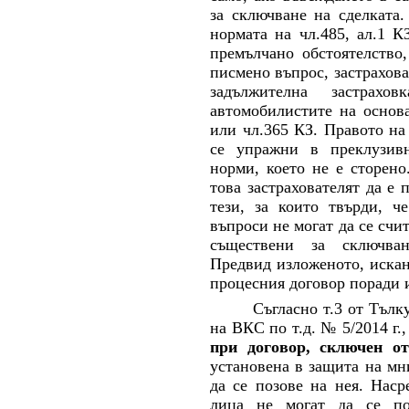
за сключване на сделката.
нормата на чл.485, ал.1 К
премълчано обстоятелство,
писмено въпрос, застрахова
задължителна застрахо
автомобилистите на основа
или чл.365 КЗ. Правото на
се упражни в преклузивн
норми, което не е сторено
това застрахователят да е
тези, за които твърди, ч
въпроси не могат да се счи
съществени за сключван
Предвид изложеното,
иска
процесния договор поради и
Съгласно т.3 от Тълк
на ВКС по т.д. № 5/2014 г
при договор, сключен от
установена в защита на мн
да се позове на нея. Наср
лица не могат да се поз