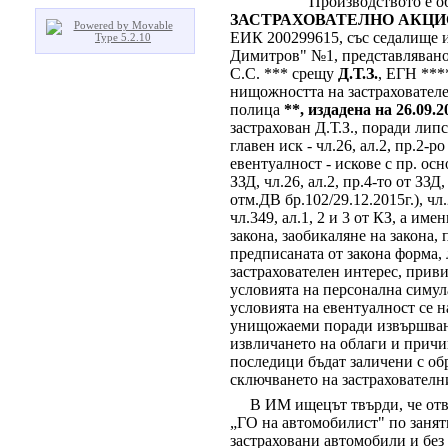
Производството е обра
ЗАСТРАХОВАТЕЛНО АКЦИО
ЕИК 200299615, със седалище и 
Димитров" №1, представлявано о
С.С. *** срещу
Д.Т.З.
, ЕГН ***
нищожността на застрахователе
полица
**, издадена на 26.09.2
застрахован Д.Т.З., поради липс
главен иск - чл.26, ал.2, пр.2-
евентуалност - искове с пр. осно
ЗЗД, чл.26, ал.2, пр.4-то от ЗЗД
отм.ДВ бр.102/29.12.2015г.), чл.2
чл.349, ал.1, 2 и 3 от КЗ, а и
закона, заобикаляне на закона,
предписаната от закона форма, 
застрахователен интерес, прив
условията на персонална симул
условията на евентуалност се н
унищожаеми поради извършване
извличането на облаги и причи
последици бъдат заличени с обр
сключването на застрахователни
В ИМ ищецът твърди, че отве
„ГО на автомобилист" по заняти
застраховани автомобили и без д