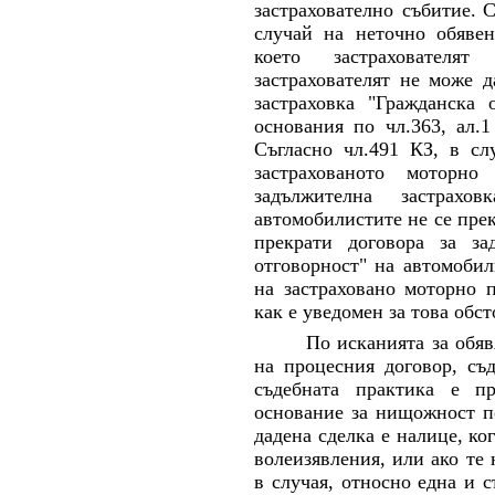
застрахователно събитие.
С
случай на неточно обявен
което застрахователя
застрахователят не може д
застраховка "Гражданска 
основания по чл.363, ал.1
Съгласно чл.491 КЗ, в сл
застрахованото моторно
задължителна застрахо
автомобилистите не се прек
прекрати договора за за
отговорност" на автомобил
на застраховано моторно п
как е уведомен за това обст
По исканията за обя
на процесния договор, съ
съдебната практика е п
основание за нищожност по
дадена сделка е налице
,
ко
волеизявления, или ако те 
в случая
, относно
една и 