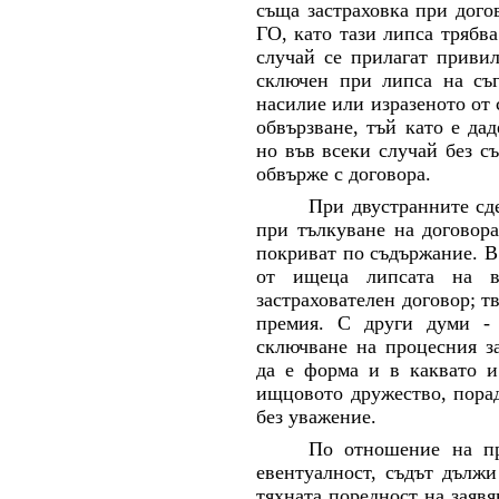
съща
застраховка
при дого
ГО
, като тази липса трябв
случай се прилагат приви
сключен при липса на съг
насилие или изразеното от 
обвързване, тъй като е да
но във всеки случай без с
обвърже с договора.
При двустранните сде
при тълкуване на договора
покриват по съдържание. В
от ищеца липсата на в
застрахователен договор; т
премия. С други думи - 
сключване на процесния за
да е форма и в каквато и
ищцовото дружество, порад
без уважение.
По отношение на пр
евентуалност, съдът дължи
тяхната поредност на заявя