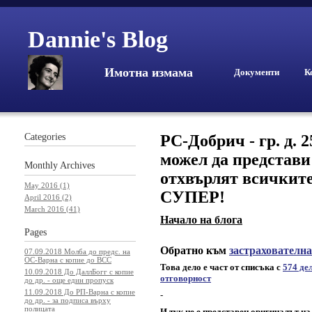
Dannie's Blog
Имотна измама
Документи
К
Categories
РС-Добрич - гр. д. 
можел да представи
Monthly
Archives
отхвърлят всичките
May 2016 (1)
СУПЕР!
April 2016 (2)
March 2016 (41)
Начало на блога
Pages
Обратно към
застрахователн
07.09.2018 Молба до предс. на
ОС-Варна с копие до ВСС
Това дело е част от списъка с
574 де
10.09.2018 До ДаллБогг с копие
отговорност
до др. - още един пропуск
11.09.2018 До РП-Варна с копие
-
до др. - за подписа върху
полицата
И тук не е представен оригиналът на