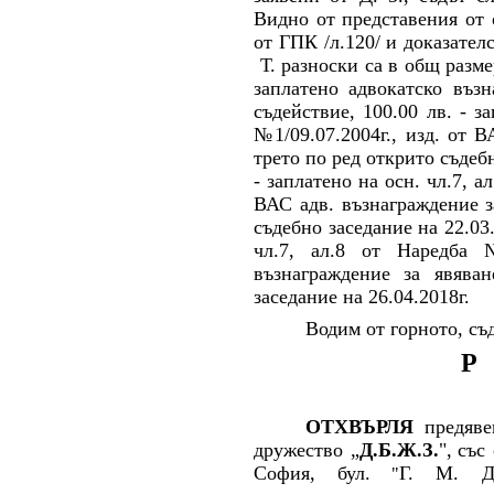
Видно от представения от 
от ГПК /л.120/ и доказателс
Т. разноски са в общ размер
заплатено адвокатско въз
съдействие, 100.00 лв. - з
№1/09.07.2004г., изд. от 
трето по ред открито съдебн
- заплатено на осн. чл.7, а
ВАС адв. възнаграждение з
съдебно заседание на 22.03.
чл.7, ал.8 от Наредба №
възнаграждение за явява
заседание на 26.04.2018г.
Водим от горното, съд
Р
ОТХВЪРЛЯ
предяве
дружество „
Д.Б.Ж.З.
"
,
със
София, бул.
Г. М. Д
"