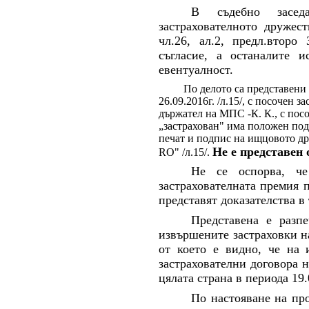
В съдебно заседа
застрахователното дружес
чл.26, ал.2, предл.втор
съгласие, а останалите 
евентуалност.
По делото са представени За
26.09.2016г. /л.15/, с посочен з
държател на МПС -К. К., с посо
„застрахован" има положен подп
печат и подпис на ищцовото д
Не е представен 
RO
" /л.15/.
Не се оспорва, ч
застрахователната премия 
представят доказателства в 
Представена е разпе
извършените застраховки н
от което е видно, че на 
застрахователни договора 
цялата страна в периода 19.0
По настояване на пр