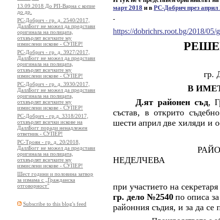
13.09.2018 До РП-Варна с копие
март 2018
и в
РС-Добрич през април
до др.
-
РС-Добрич - гр. д. 2540/2017,
ДаллБогг не можел да представи
https://dobrichrs.root.bg/2018/0
оригинала на полицата,
отхвърлят всичките му
РЕШ
измислени искове - СУПЕР!
РС-Добрич - гр. д. 3927/2017,
ДаллБогг не можел да представи
оригинала на полицата,
отхвърлят всичките му
гр. 
измислени искове - СУПЕР!
РС-Добрич - гр. д. 3930/2017,
В ИМ
ДаллБогг не можел да представи
оригинала на полицата,
Д.ят районен съд
, 
отхвърлят всичките му
измислени искове - СУПЕР!
състав, в открито съдебн
РС-Добрич - гр.д. 3318/2017,
шести
април
две хиляди и о
отхвърлят всички искове на
ДаллБогг поради ненадлежен
ответник - СУПЕР!
РС-Троян - гр. д. 20/2018,
РАЙО
ДаллБогг не можел да представи
оригинала на полицата,
НЕДЕЛЧЕВА
отхвърлят всичките му
измислени искове - СУПЕР!
Шест години и половина затвор
за измама с „Гражданска
при участието на секретар
отговорност"
гр.
дело №
2540
по описа за
Subscribe to this blog's feed
районния съдия, и за да се 