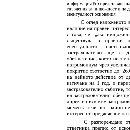
информация без представяне на 
твърдения за нищожност и на д
евентуалност основания.
С оглед изложеното 
наличие на правен интерес
с това, че „ако нищожна
съществува в правния 
евентуалното настъпв
застрахователят ще е д
обезщетение, което несъмн
патримониум чрез увелича
покритие съответно до:
26
.
на
нейн
ото действие от д
изтичане на 1 год. и пери
застрахователно събитие, 
на застрахователно обезще
директен иск към застрахов
момента тези пет години не
интерес от предявяване на 
С разпореждане о
ответника препис от иско