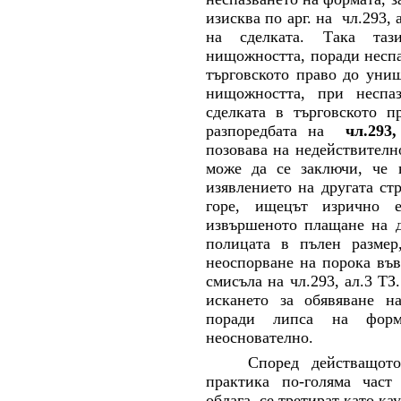
изисква по арг. на чл.293,
на сделката. Така таз
нищожността, поради неспа
търговското право до уни
нищожността, при неспа
сделката в търговското п
разпоредбата на
чл.293
позовава на недействителн
може да се заключи, че 
изявлението на другата ст
горе, ищецът изрично 
извършеното плащане на д
полицата в пълен размер
неоспорване на порока във
смисъла на чл.293, ал.3 ТЗ
искането за обявяване н
поради липса на форм
неоснователно.
Според действащото
практика по-голяма част
облага, се третират като ка