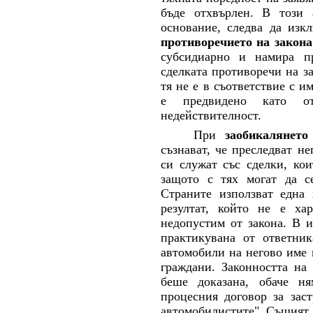
бъде отхвърлен. В този 
основание, следва да изк
противоречието на закона
субсидиарно и намира пр
сделката противоречи на з
тя не е в съответствие с 
е предвидено като от
недействителност.
При
заобикалянет
съзнават, че преследват не
си служат със сделки, кои
защото с тях могат да с
Страните използват една 
резултат, който не е ха
недопустим от закона. В и
практикувана от ответни
автомобили на негово име 
граждани. Законността на 
беше доказана, обаче н
процесния договор за заст
автомобилистите". Същият 