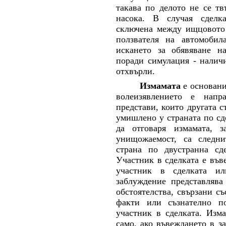
такава по делото не се тв
насока. В случая сделка
сключена между ищцовото 
ползвателя на автомобил
искането за обявяване н
поради симулация - наличи
отхвърли.
Измамата
е основани
волеизявлението е напр
представи, които другата 
умишлено у страната по сд
да отговаря измамата, 
унищожаемост, са следни
страна по двустранна сд
Участник в сделката е във
участник в сделката и
заблуждение представлява
обстоятелства, свързани с
факти или съзнателно п
участник в сделката. Изм
само, ако въвеждането в з