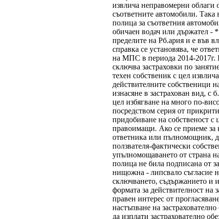
извлича неправомерни облаги 
съответните автомобили. Така 
полица за съответния автомоби
обичаен водач или държател -
пределите на Рб.ария и е във в
справка се установява, че отве
на МПС в периода 2014-2017г. 
сключва застраховки по занятие
техен собственик с цел извлич
действителните собственици на
изнасяне в застрахован вид, с 
цел избягване на много по-вис
посредством серия от прикрити
придобиване на собственост с 
правоимащи. Ако се приеме за 
ответника или пълномощник, де
ползвателя-фактически собстве
упълномощаването от страна н
полица не била подписана от за
нищожна - липсвало съгласие н
сключването, съдържанието и и
формата за действителност на 
правен интерес от прогласяван
настъпване на застрахователно 
да изплати застрахователно обе