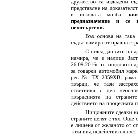
дружество са издадени съ
представяне на доказателс
в исковата молба,
ко
предназначение и се 
непотърсени.
Въз основа на така 
съдът намира от правна стр
С оглед данните по д
намира, че е налице Зас
26.09.2016г
.
от ищцовото др
за
товарен автомобил марк
рег. № ТХ 2859ХВ
, рам
твърди, че тази застрах
ответника с цел неоснов
твърденията на страни
действието на процесната 
Нищожните сделки не
страните целят с тях. Още 
е лишена от желаното от с
този вид недействителност