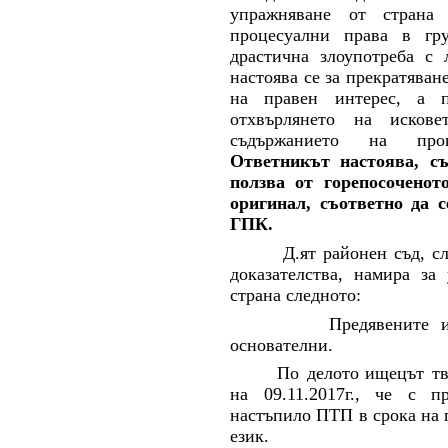
упражняване от страна
процесуални права в г
драстична злоупотреба с 
настоява се за прекратяван
на правен интерес, а п
отхвърлянето на искове
съдържанието на проц
Ответникът настоява, с
ползва от горепосоченот
оригинал, съответно да с
ГПК.
Д.ят районен съд, с
доказателства, намира за
страна следното:
Предявените 
основателни.
По делото
ищецът
т
на 09.11.2017г., че с п
настъпило ПТП в срока на по
език.