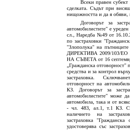
Всеки правен субект
сделката. Съдът при висящ
нищожността и да я обяви, 
Договорът за застр
автомобилистите" е уреден 
сл., Наредба №49 от 16.10.
по застраховки "Гражданск
"Злополука" на пътниците
ДИРЕКТИВА 2009/103/Е
НА СЪВЕТА от 16 септември
„Гражданска отговорност" 
средства и за контрол върх
застраховка. Сключван
отговорност на автомобили
КЗ. Договорът за застра
автомобилистите" може да
автомобила, така и от всяк
- чл. 483, ал.1, т.1 КЗ. 
наличието на застрахо
застраховка "Гражданска 
удостоверява със застрахо