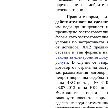
нарушаване на добрите 
неоснователно.
Правните норми, кои
действителност на сделки
им води до нищожност н
предвидено
застраховател
форма като застрахователн
условия по застраховката, 
от договора. Ал.2 предви
състави и във формата на
Закона за електронния док
услуги
. В случая се твър
договор от страна на заст
застрахователния договор
непротиворечива съдебна п
г. на ВКС по т. д. № 3135
23.07.2013 г. на ВКС по т
Върховните съдии
законоустановената форм
сделка не води автоматичн
неспазването на формата, з