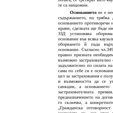
те са нищожни.
Основанието
не е н
съдържанието, но трябва 
основанието противоречи 
нрави, сделката ще бъде ни
ЗЗД установява оборим
основание във всяка каузал
оборването й пада върх
основание. Съгласно чл.34
правно призната необходи
възможно застрахователно 
задължително по силата на 
сама по себе си е основани
цел за застрахования е пол
и възможността да се уп
санкции, а основанието 
застрахователната прем
предназначението на догов
го сключва, а конкретно
„Гражданска отговорност