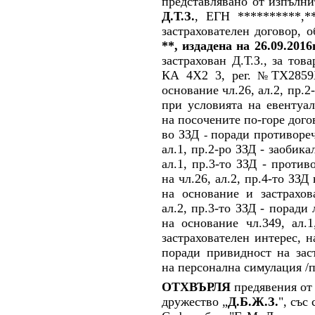
представлявано от изпълни
Д.Т.З.
, ЕГН **********,*
застраховател
ен
договор, 
**, издадена на 26.09.2016
застрахован Д.Т.З.
,
за тов
КА 4Х2 3,
рег.
ТХ285
№
основание чл.26, ал.2, пр.
при условията на евентуа
на посочени
те
по-горе дого
во ЗЗД
поради противореч
-
ал.1, пр.2-ро ЗЗД
-
заобикал
ал.1, пр.3-то ЗЗД
-
противо
на чл.26, ал.2, пр.4-то ЗЗД
на основание и застрахов
ал.2, пр.3-то ЗЗД
-
поради
на основание чл.349, ал.1
застрахователен интерес, н
поради привидност на зас
на персонална симулация /п
ОТХВЪРЛЯ
предявения от
дружество „
Д.Б.Ж.З.
", със