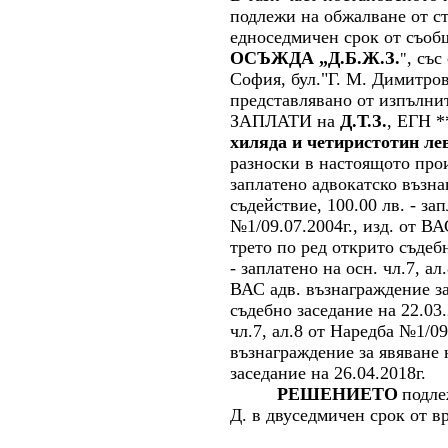
подлежи на обжалване от с
едноседмичен срок от съоб
ОСЪЖДА „Д.Б.Ж.З.
, със
"
София, бул."Г. М. Димитро
представлявано от изпълнит
ЗАПЛАТИ на
Д.Т.З.
, ЕГН *
хиляда и четиристотин ле
разноски в настоящото произ
заплатено адвокатско възна
съдействие, 100.00 лв. - зап
№1/09.07.2004г., изд. от ВА
трето по ред открито съдебн
- заплатено на осн. чл.7, ал
ВАС адв. възнаграждение за
съдебно заседание на 22.03.
чл.7, ал.8 от Наредба №1/09
възнаграждение за явяване 
заседание на 26.04.2018г.
РЕШЕНИЕТО
подле
Д. в двуседмичен срок от в