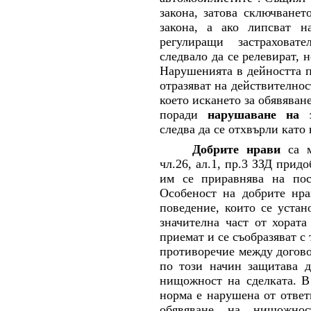
закона, затова сключване
закона, а ако липсват н
регулиращи застраховат
следвало да се релевират, 
Нарушенията в дейността п
отразяват на действителнос
което искането за обявява
поради
нарушаване на з
следва да се отхвърли като
Д
обрите нрави
са 
чл.26, ал.1, пр.3 ЗЗД при
им се приравнява на пос
Особеност на добрите нра
поведение, които се устан
значителна част от хорат
приемат и се съобразяват с
противоречие между догово
по този начин защитава д
нищожност на сделката.
В
норма е нарушена от ответ
обявяване на нищожно