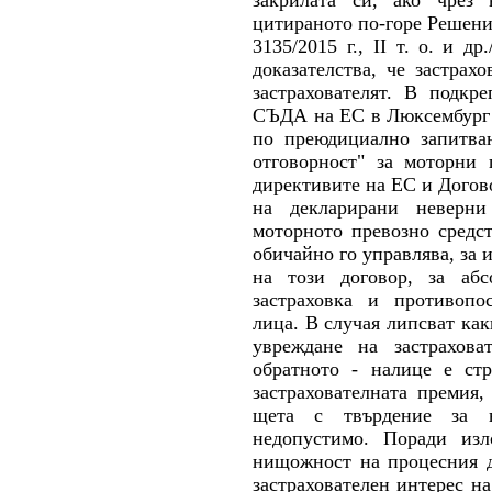
закрилата си, ако чрез 
цитираното по-горе Решен
3135/2015 г., II т. о.
и др.
доказателства, че застрах
застрахователят. В подкр
СЪДА на ЕС в Люксембург (
по преюдициално запитван
отговорност" за моторни 
директивите на ЕС и Догово
на декларирани неверни
моторното превозно средст
обичайно го управлява, за
на този договор, за аб
застраховка и противопо
лица. В случая липсват как
увреждане на застрахова
обратното - налице е ст
застрахователната премия,
щета с твърдение за 
недопустимо. Поради изл
нищожност на процесния 
застрахователен интерес на