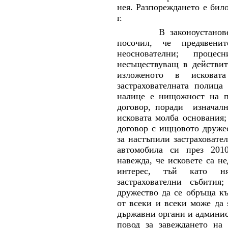
нея. Разпореждането е бил
г.
В законоустанов
посочил, че предявени
неоснователни; процес
несъществуващ в действи
изложеното в исковат
застрахователната полица
налице е нищожност на п
договор, поради изначалн
исковата молба основания;
договор с ищцовото дружес
за настъпили застраховател
автомобила си през 2010
навежда, че исковете са н
интерес, тъй като ня
застрахователни събития
дружество да се обръща к
от всеки и всеки може да 
държавни органи и админис
повод за завеждането на 