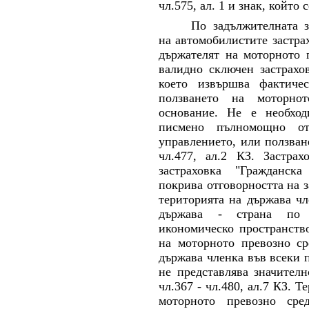
чл.575, ал. 1 и знак, който
По задължителната з
на автомобилистите застра
държателят на моторното п
валидно сключен застрахов
което извършва фактиче
ползването на моторно
основание. Не е необход
писмено пълномощно о
управлението, или ползван
чл.477, ал.2 КЗ. Застрах
застраховка "Гражданска
покрива отговорността на 
територията на държава чл
държава - страна по 
икономическо пространство
на моторното превозно ср
държава членка във всеки 
не представлява значител
чл.367 - чл.480, ал.7 КЗ. 
моторното превозно сре